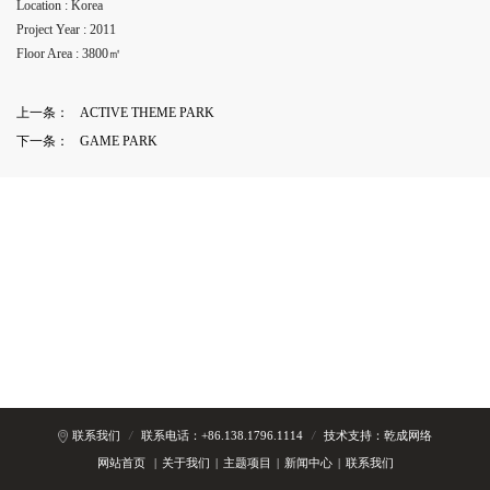
Location : Korea
Project Year : 2011
Floor Area : 3800㎡
上一条：
ACTIVE THEME PARK
下一条：
GAME PARK
Copyright © 2024 OKE INC 银基动物王国(冰雪世界)设计-滑雪场设计公司,公园设计公
联系我们
/
联系电话：+86.138.1796.1114
/
技术支持：乾成网络
司版权所有.
XML地图
网站首页
|
关于我们
|
主题项目
|
新闻中心
|
联系我们